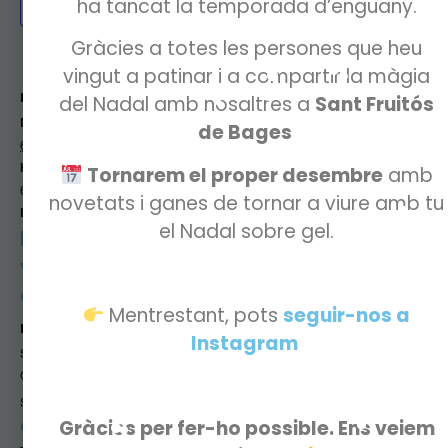
ha tancat la temporada d’enguany.
Afegeix al calendari
Gràcies a totes les persones que heu
vingut a patinar i a compartir la màgia
MOSTRA ELS DETALLS
ORGANITZADOR
del Nadal amb nosaltres a
Sant Fruitós
Data:
Serendipity On Ice
de Bages
.
Telèfon
6 desembre, 2025
615439167
Hora:
Tornarem el proper desembre
amb
Correu electrònic
6 desembre, 2025
novetats i ganes de tornar a viure amb tu
hola@serendipityonice.cat
Lloc web:
el Nadal sobre gel.
Visualitza el lloc
https://serendipit
web de
yonice.cat/ca/#c
Organitzador
alendari
Mentrestant, pots
seguir-nos a
RECINTE
Instagram
Serendipity On Ice (Pista de Gel)
Ctra. de Vic, 100 - al costat del cobert de la Màquina de Batre
+ Mapa de
Sant Fruitós de Bages
,
Barcelona
08272
Spain
Google
Gràcies per fer-ho possible. Ens veiem