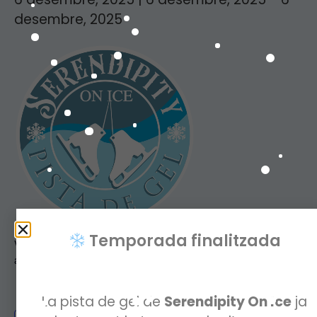
desembre, 2025
Temporada finalitzada
Vine a gaudir de la gran inauguració que hem preparat aquest
any!
La pista de gel de
Serendipity On Ice
ja