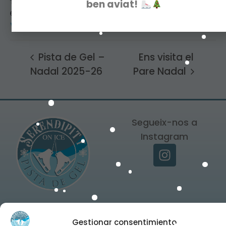
Telèfon
ben aviat!
615439167
Visualitza el lloc web de Recinte
Pista de Gel –
Ens visita el
Nadal 2025-26
Pare Nadal
Segueix-nos a
Instagram
Copyright © 2025
Avís Legal
Gestionar consentimiento